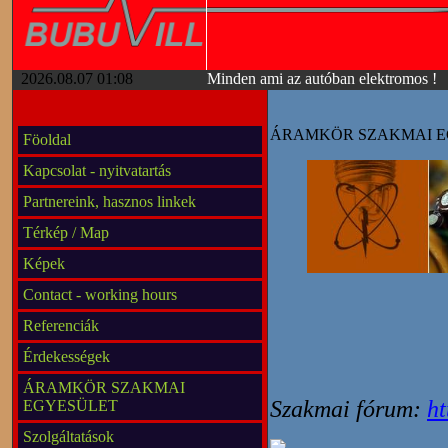
2026.08.07 01:08
Minden ami az autóban elektromos !
ÁRAMKÖR SZAKMAI E
Föoldal
Kapcsolat - nyitvatartás
Partnereink, hasznos linkek
Térkép / Map
Képek
Contact - working hours
Referenciák
Érdekességek
ÁRAMKÖR SZAKMAI
Szakmai fórum:
ht
EGYESÜLET
Szolgáltatások